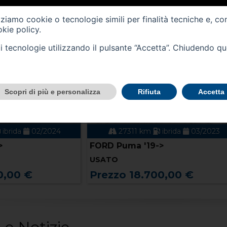
izziamo cookie o tecnologie simili per finalità tecniche e, co
kie policy
.
tali tecnologie utilizzando il pulsante “Accetta”. Chiudendo q
Scopri di più e personalizza
Rifiuta
Accetta
ibrida
03/2023
60760 km
gasolio
02/2024
>
FORD Focus 4ª serie
USATO
0,00 €
Prezzo 23.000,00 €