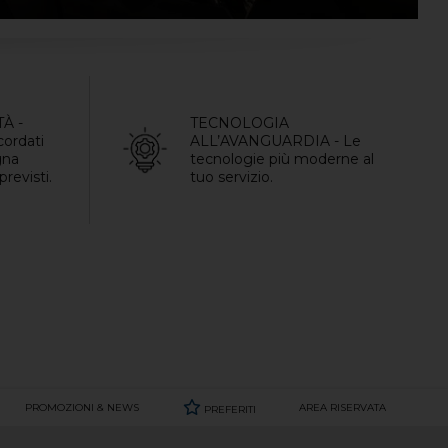
À -
TECNOLOGIA
cordati
ALL’AVANGUARDIA - Le
gna
tecnologie più moderne al
revisti.
tuo servizio.
PROMOZIONI & NEWS
AREA RISERVATA
PREFERITI