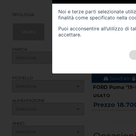
Noi e terze parti selezionate util
TIPOLOGIA
finalità come specificato nella
coo
Puoi acconsentire all’utilizzo di 
Usato
accettare.
MARCA
MODELLO
36449 km
ibrida
02/2024
27311 km
FORD Puma '19->
FORD Puma '19-
USATO
USATO
ALIMENTAZIONE
Prezzo 18.700,00 €
Prezzo 18.70
ANNO