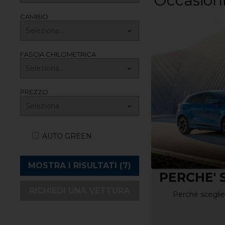
Occasioni
CAMBIO
FASCIA CHILOMETRICA
PREZZO
AUTO GREEN
PERCHE' SCEGLIERCI
I NOSTR
RICHIEDI UNA VETTURA
Perchè scegliere Autofficina '91
Da 30 anni al tuo fia
servizi pe