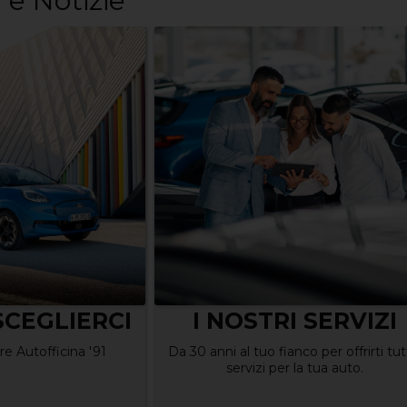
 e Notizie
I SERVIZI
Più spazio per te,
meno tempo per
nco per offrirti tutti i
r la tua auto.
l’assistenza
Scopri la FAST-TRACK Ford Service