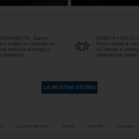
SPONIBILITÀ - Siamo
ONESTÀ e VELOCIT
onti a darti un consiglio su
Prezzi onesti e con
me risolvere al meglio il
col cliente e conse
o problema.
garantita nei tempi p
LA NOSTRA STORIA
IO
VALUTAZIONE AUTO
SERVIZI
CONTATTI
CHI SIAMO